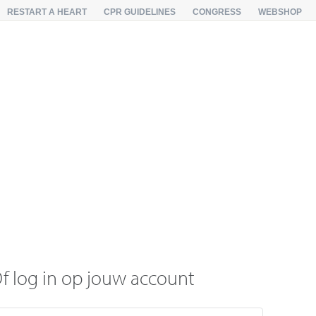
RESTART A HEART
CPR GUIDELINES
CONGRESS
WEBSHOP
f log in op jouw account