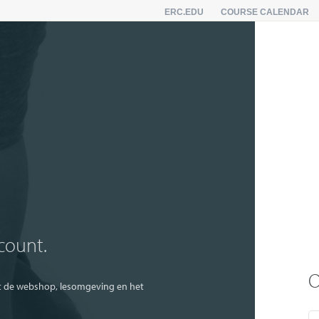
ERC.EDU
COURSE CALENDAR
ccount.
O
tot de webshop, lesomgeving en het