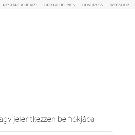
RESTART A HEART
CPR GUIDELINES
CONGRESS
WEBSHOP
agy jelentkezzen be fiókjába