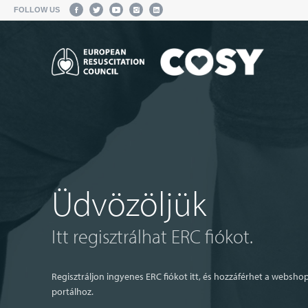
FOLLOW US
Üdvözöljük
Itt regisztrálhat ERC fiókot.
Regisztráljon ingyenes ERC fiókot itt, és hozzáférhet a websho
portálhoz.