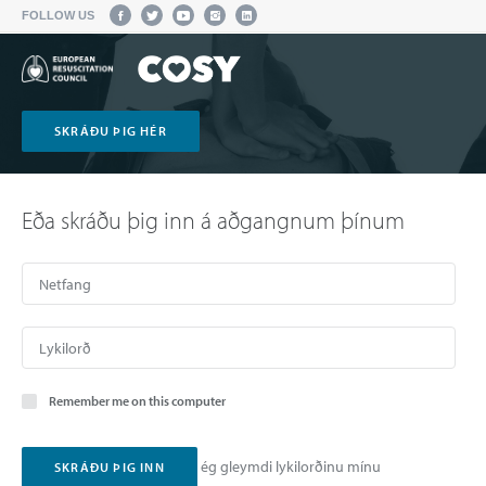
FOLLOW US
SKRÁÐU ÞIG HÉR
Eða skráðu þig inn á aðgangnum þínum
Remember me on this computer
ég gleymdi lykilorðinu mínu