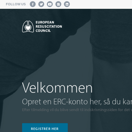
FOLLOW US
Velkommen
Opret en ERC-konto her, så du kan
Efter tilmelding vil du blive sendt til indskrivningssiden for det
REGISTRÉR HER