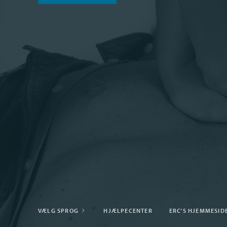
VÆLG SPROG
HJÆLPECENTER
ERC'S HJEMMESID