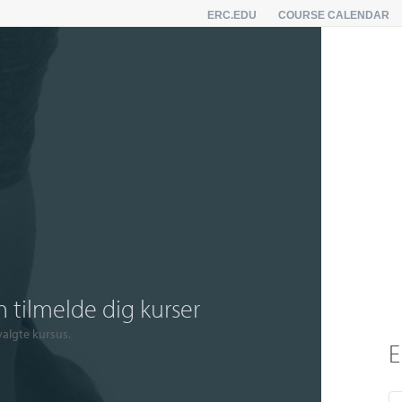
ERC.EDU
COURSE CALENDAR
 tilmelde dig kurser
 valgte kursus.
E