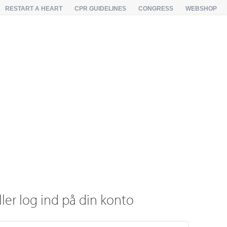
RESTART A HEART
CPR GUIDELINES
CONGRESS
WEBSHOP
ller log ind på din konto