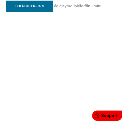
ég gleymdi lykilorðinu mínu