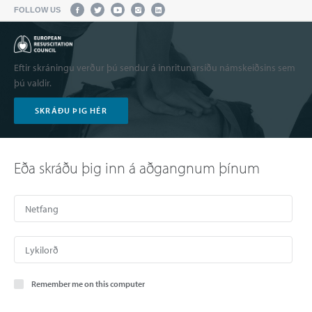
FOLLOW US
Eftir skráningu verður þú sendur á innritunarsíðu námskeiðsins sem
þú valdir.
SKRÁÐU ÞIG HÉR
Eða skráðu þig inn á aðgangnum þínum
Remember me on this computer