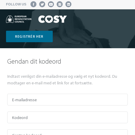
FOLLOW US
REGISTRÉR HER
Gendan dit kodeord
Indtast venligst din e-mailadresse og vælg et nyt kodeord. Du
modtager en e-mail med et link for at fortsætte.