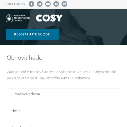
FOLLOW US
REGISTRUJTE SE ZDE
Obnovit heslo
Zadejte své e-mailová adresa a vyberte nové heslo. Abyste mohli
pokračovat v postupu, obdržíte e-mail s odkazem.