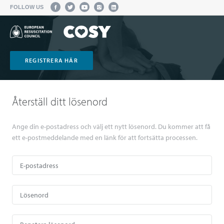
FOLLOW US
REGISTRERA HÄR
Återställ ditt lösenord
Ange din e-postadress och välj ett nytt lösenord. Du kommer att få
ett e-postmeddelande med en länk för att fortsätta processen.