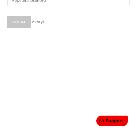
Avbryt
SKICKA