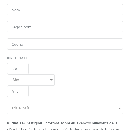
BIRTH DATE
Mes
Tria el país
Butlletí ERC: estigueu informat sobre els avenços rellevants de la
ciència i la pràctica de la reanimació. Podeu donar-vos de baixa en