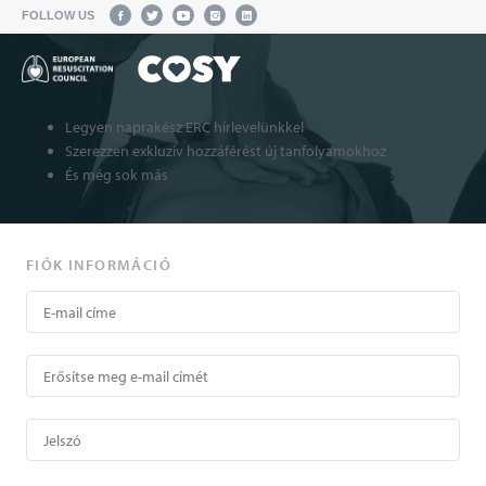
FOLLOW US
Legyen naprakész ERC hírlevelünkkel
Szerezzen exkluzív hozzáférést új tanfolyamokhoz
És még sok más
FIÓK INFORMÁCIÓ