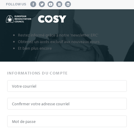
FOLLOW US
Restez informé grâce à notre 'newsletter ERC'
Obtenez un accès exclusif aux nouveaux cours
Et bien plus encore
INFORMATIONS DU COMPTE