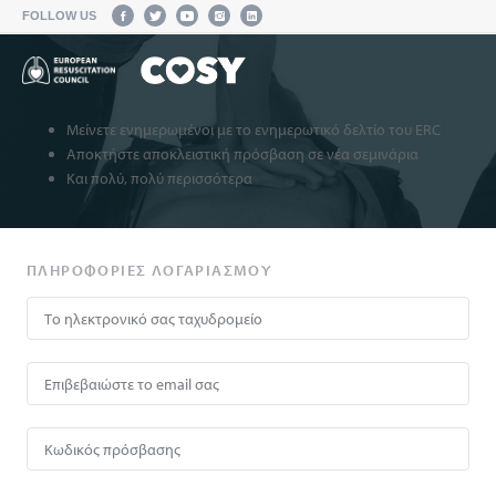
FOLLOW US
Μείνετε ενημερωμένοι με το ενημερωτικό δελτίο του ERC
Αποκτήστε αποκλειστική πρόσβαση σε νέα σεμινάρια
Και πολύ, πολύ περισσότερα
ΠΛΗΡΟΦΟΡΊΕΣ ΛΟΓΑΡΙΑΣΜΟΎ