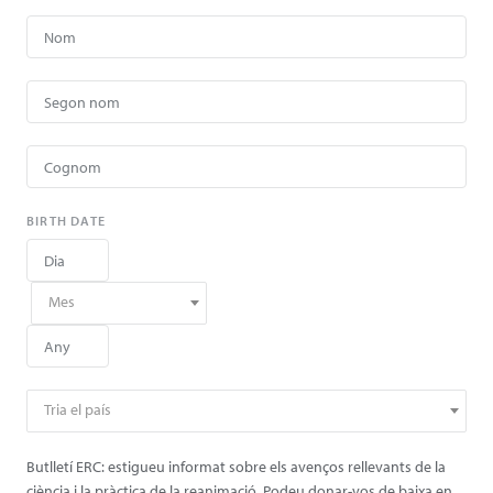
BIRTH DATE
Mes
Tria el país
Butlletí ERC: estigueu informat sobre els avenços rellevants de la
ciència i la pràctica de la reanimació. Podeu donar-vos de baixa en