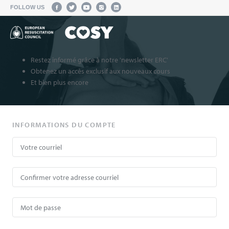
FOLLOW US
Restez informé grâce à notre 'newsletter ERC'
Obtenez un accès exclusif aux nouveaux cours
Et bien plus encore
INFORMATIONS DU COMPTE