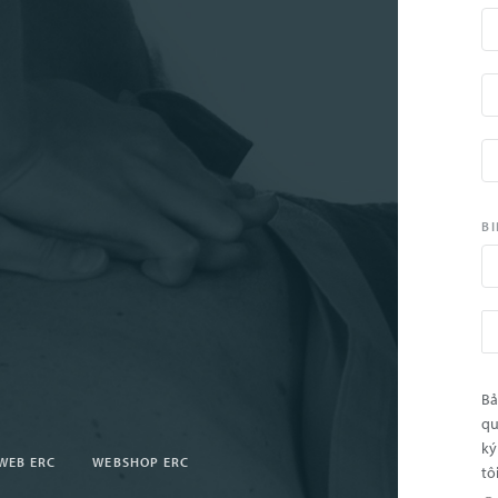
BI
Bả
qu
ký
WEB ERC
WEBSHOP ERC
tô