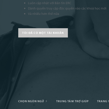
Luôn cập nhật với Bản tin ERC
Dành quyền truy cập độc quyền vào các khoá học mới
Và nhiều hơn thế nữa
TÔI ĐÃ CÓ MỘT TÀI KHOẢN
CHỌN NGÔN NGỮ
TRUNG TÂM TRỢ GIÚP
TRANG 