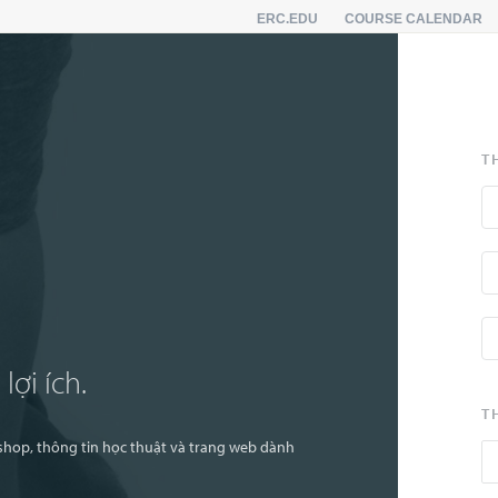
ERC.EDU
COURSE CALENDAR
T
lợi ích.
T
bshop, thông tin học thuật và trang web dành