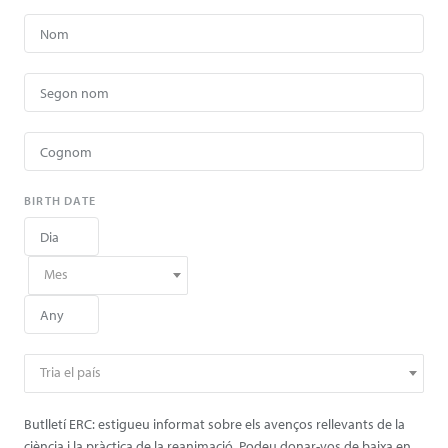
BIRTH DATE
Mes
Tria el país
Butlletí ERC: estigueu informat sobre els avenços rellevants de la
ciència i la pràctica de la reanimació. Podeu donar-vos de baixa en