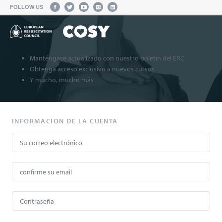
FOLLOW US
Manténgase actualizado con nuestro boletín del ERC
Obtenga acceso exclusivo a nuevos cursos
Y mucho, mucho más
INFORMACION DE LA CUENTA