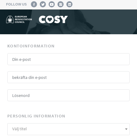
FOLLOW US
KONTOINFORMATION
PERSONLIG INFORMATION
Välj titel