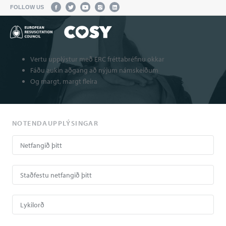
FOLLOW US
Vertu upplýstur með ERC fréttabréfinu okkar
Fáðu aukin aðgang að nýjum námskeiðum
Og margt, margt fleira
NOTENDAUPPLÝSINGAR