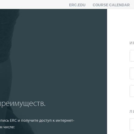
ERC.EDU
COURSE CALENDAR
И
преимуществ.
Л
пись ERC и получите доступ к интернет-
м числе: