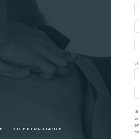
BI
Ин
со
от
СР
ИНТЕРНЕТ-МАГАЗИН ЕСР
по