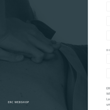
n
BI
ER
Wi
La
ERC WEBSHOP
un