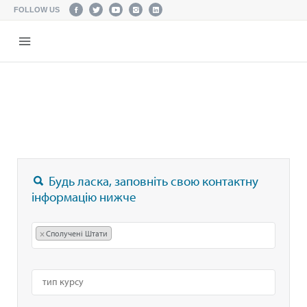
FOLLOW US
Будь ласка, заповніть свою контактну
інформацію нижче
×
Сполучені Штати