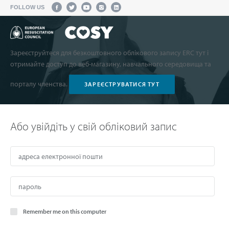
FOLLOW US
Зареєструйтеся для безкоштовного облікового запису ERC тут і
отримайте доступ до веб-магазину, навчального середовища та
порталу членства.
ЗАРЕЄСТРУВАТИСЯ ТУТ
Або увійдіть у свій обліковий запис
Remember me on this computer