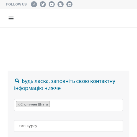
FOLLOW US
Будь ласка, заповніть свою контактну
інформацію нижче
×
Сполучені Штати