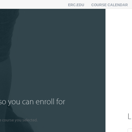
ERC.EDU
COURSE CALENDAR
so you can enroll for
L
e course you selected.