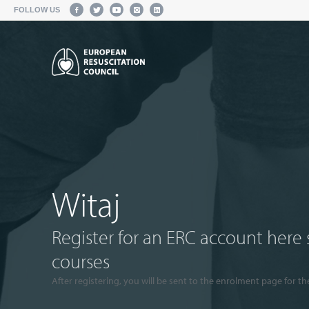
FOLLOW US
Witaj
Register for an ERC account here 
courses
After registering, you will be sent to the enrolment page for th