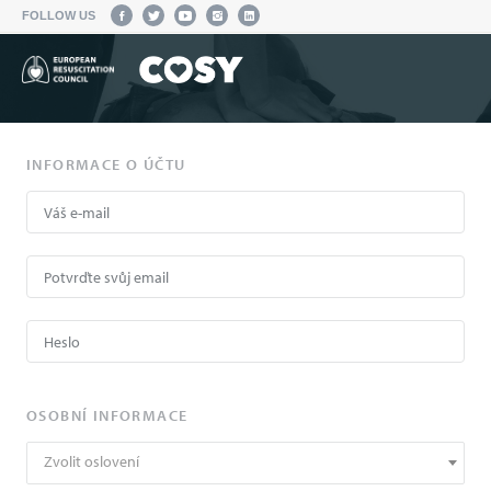
FOLLOW US
INFORMACE O ÚČTU
OSOBNÍ INFORMACE
Zvolit oslovení