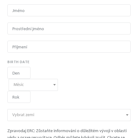
BIRTH DATE
Měsíc
Vybrat zemi
Zpravodaj ERC: Zůstaňte informováni o důležitém vývoji v oblasti
vědy a praxe resuscitace. Odběr můžete kdykoli zrušit. Chcete se