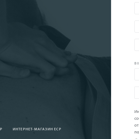
BI
Ин
со
от
СР
ИНТЕРНЕТ-МАГАЗИН ЕСР
по