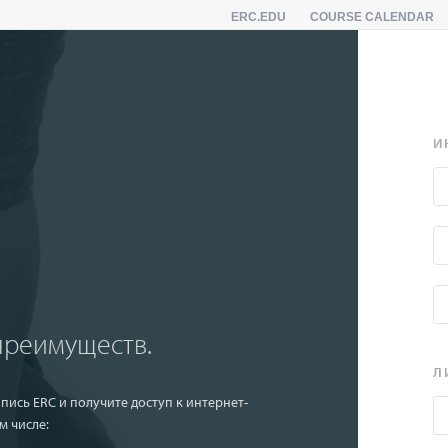
ERC.EDU
COURSE CALENDAR
И
преимуществ.
Л
пись ERC и получите доступ к интернет-
м числе: