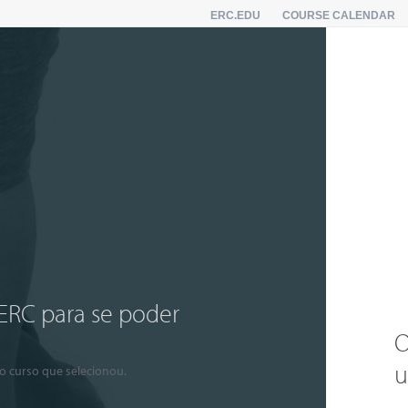
ERC.EDU
COURSE CALENDAR
 ERC para se poder
O
u
do curso que selecionou.