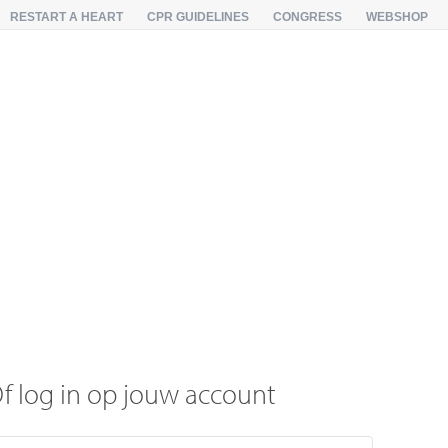
RESTART A HEART
CPR GUIDELINES
CONGRESS
WEBSHOP
f log in op jouw account