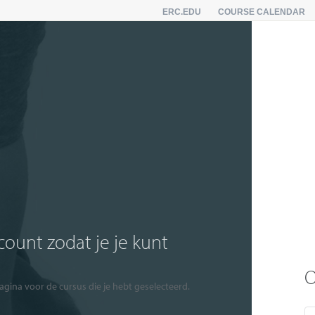
ERC.EDU
COURSE CALENDAR
ccount zodat je je kunt
O
agina voor de cursus die je hebt geselecteerd.