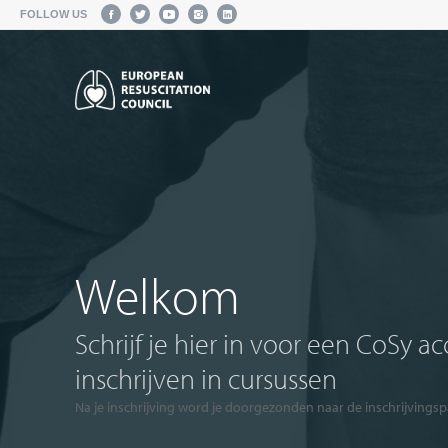
FOLLOW US
Welkom
Schrijf je hier in voor een CoSy a
inschrijven in cursussen
Na je inschrijving word je doorgezonden naar de inschrijvingsp