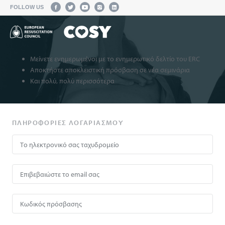
FOLLOW US
Μείνετε ενημερωμένοι με το ενημερωτικό δελτίο του ERC
Αποκτήστε αποκλειστική πρόσβαση σε νέα σεμινάρια
Και πολύ, πολύ περισσότερα
ΠΛΗΡΟΦΟΡΊΕΣ ΛΟΓΑΡΙΑΣΜΟΎ