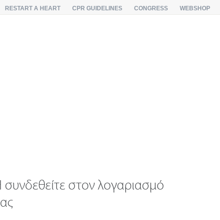
RESTART A HEART
CPR GUIDELINES
CONGRESS
WEBSHOP
 συνδεθείτε στον λογαριασμό
ας