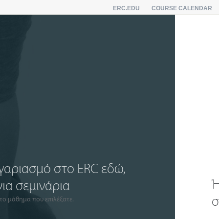
ERC.EDU
COURSE CALENDAR
ογαριασμό στο ERC εδώ,
Ή
για σεμινάρια
σ
το μάθημα που επιλέξατε.