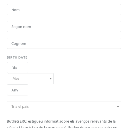
BIRTH DATE
Mes
Tria el país
Butlletí ERC: estigueu informat sobre els avenços rellevants de la
ciència i la pràctica de la reanimació. Podeu donar-vos de baixa en