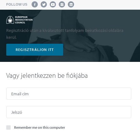
FOLLOW US
Regisztráció után a kiválasztott tanfolyam beiratkozási oldalára
kerül.
REGISZTRÁLJON ITT
Vagy jelentkezzen be fiókjába
Remember me on this computer