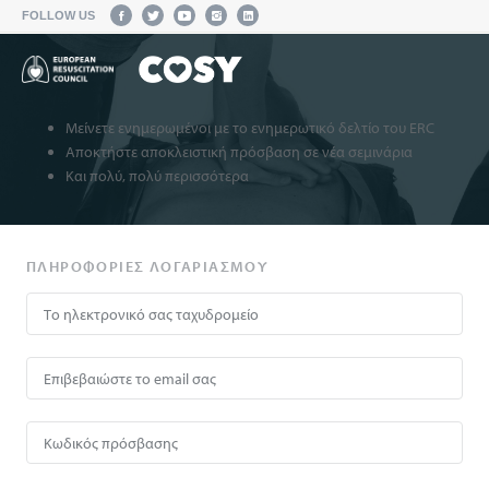
FOLLOW US
Μείνετε ενημερωμένοι με το ενημερωτικό δελτίο του ERC
Αποκτήστε αποκλειστική πρόσβαση σε νέα σεμινάρια
Και πολύ, πολύ περισσότερα
ΠΛΗΡΟΦΟΡΊΕΣ ΛΟΓΑΡΙΑΣΜΟΎ